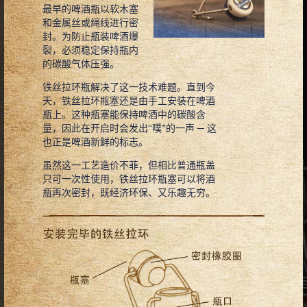
最早的啤酒瓶以软木塞
我们的猛士啤酒以其纯正特色闻名巴伐
和金属丝或绳线进行密
利亚州境外各地，秉承长达几个世纪的
封。为防止瓶装啤酒爆
酿造传统和对工艺细节的热爱，直到今
裂，必须稳定保持瓶内
天仍为啤酒爱好者们奉上丰富多样的口
的碳酸气体压强。
味体验。
铁丝拉环瓶解决了这一技术难题。直到今
天，铁丝拉环瓶塞还是由手工安装在啤酒
瓶上。这种瓶塞能保持啤酒中的碳酸含
量，因此在开启时会发出“噗”的一声 ─ 这
也正是啤酒新鲜的标志。
铁丝拉环瓶
虽然这一工艺造价不菲，但相比普通瓶盖
只可一次性使用，铁丝拉环瓶塞可以将酒
瓶再次密封，既经济环保、又乐趣无穷。
搭配菜肴