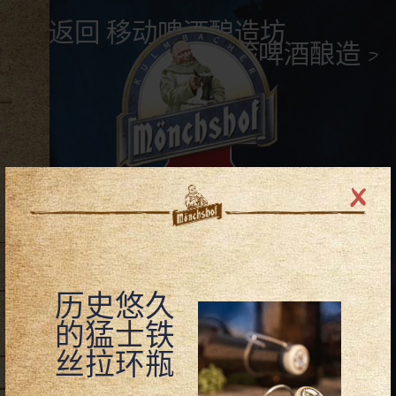
移动啤酒酿造坊
< 返回 移动啤酒酿造坊
前往 体验啤酒酿造 >
我们的特色啤酒
体验啤酒酿造
酿酒厂餐馆
发现
我们的特色
历史悠久
的猛士铁
啤酒
丝拉环瓶