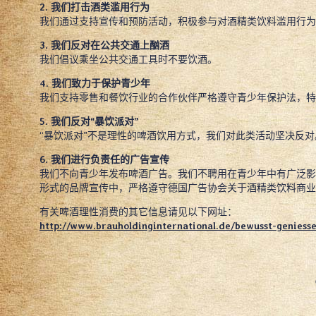
2. 我们打击酒类滥用行为
我们通过支持宣传和预防活动，积极参与对酒精类饮料滥用行为
3. 我们反对在公共交通上酗酒
我们倡议乘坐公共交通工具时不要饮酒。
4. 我们致力于保护青少年
我们支持零售和餐饮行业的合作伙伴严格遵守青少年保护法，特
5. 我们反对“暴饮派对”
“暴饮派对”不是理性的啤酒饮用方式，我们对此类活动坚决反对
6. 我们进行负责任的广告宣传
我们不向青少年发布啤酒广告。我们不聘用在青少年中有广泛影
形式的品牌宣传中，严格遵守德国广告协会关于酒精类饮料商业
有关啤酒理性消费的其它信息请见以下网址：
http://www.brauholdinginternational.de/bewusst-geniess